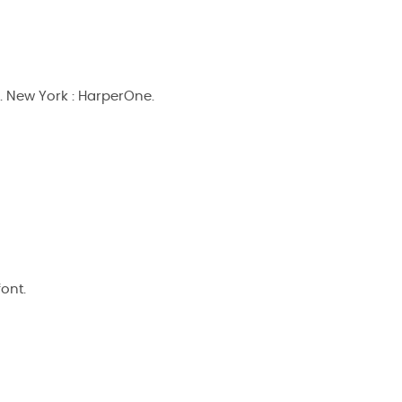
h
. New York : HarperOne.
font.