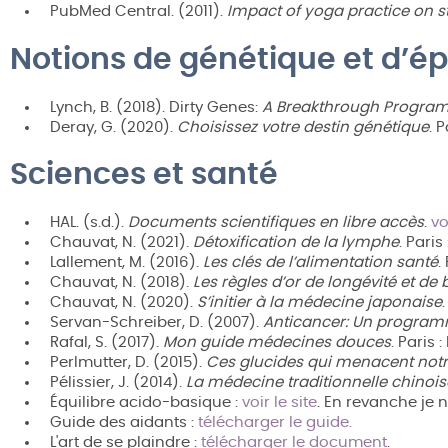
PubMed Central. (2011).
Impact of yoga practice on 
Notions de génétique et d’é
Lynch, B. (2018). Dirty Genes:
A Breakthrough Program t
Deray, G. (2020).
Choisissez votre destin génétique
. 
Sciences et santé
HAL. (s.d.).
Documents scientifiques en libre accès
.
vo
Chauvat, N. (2021).
Détoxification de la lymphe
. Paris
Lallement, M. (2016).
Les clés de l’alimentation santé
.
Chauvat, N. (2018).
Les règles d’or de longévité et de
Chauvat, N. (2020).
S’initier à la médecine japonaise
Servan-Schreiber, D. (2007).
Anticancer: Un programm
Rafal, S. (2017).
Mon guide médecines douces
. Paris 
Perlmutter, D. (2015).
Ces glucides qui menacent not
Pélissier, J. (2014).
La médecine traditionnelle chinois
Équilibre acido-basique :
voir le site
. En revanche je
Guide des aidants :
télécharger le guide.
L'art de se plaindre :
télécharger le document
.