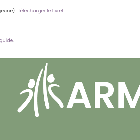
jeune) :
télécharger le livret
.
 guide
.